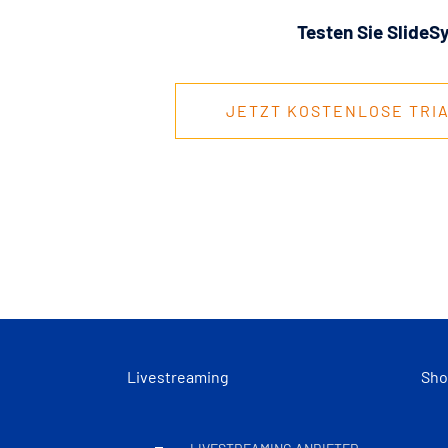
Testen Sie SlideS
JETZT KOSTENLOSE TRI
Livestreaming
Sho