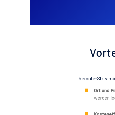
Vort
Remote-Streaming
Ort und P
werden lo
Kosteneff