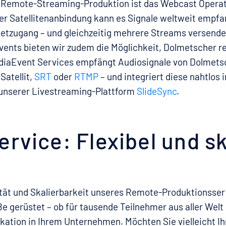
 Remote-Streaming-Produktion ist das Webcast Operat
er Satellitenanbindung kann es Signale weltweit empfa
netzugang – und gleichzeitig mehrere Streams versende
ents bieten wir zudem die Möglichkeit, Dolmetscher 
diaEvent Services empfängt Audiosignale von Dolmet
Satellit,
SRT
oder
RTMP
– und integriert diese nahtlos in
 unserer Livestreaming-Plattform
SlideSync
.
ervice: Flexibel und sk
ität und Skalierbarkeit unseres Remote-Produktionsserv
e gerüstet – ob für tausende Teilnehmer aus aller Welt 
ation in Ihrem Unternehmen. Möchten Sie vielleicht I