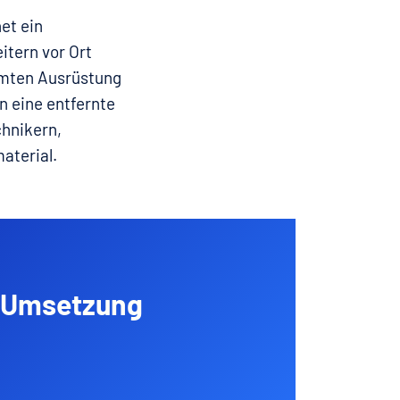
et ein
itern vor Ort
samten Ausrüstung
n eine entfernte
chnikern,
aterial.
d Umsetzung