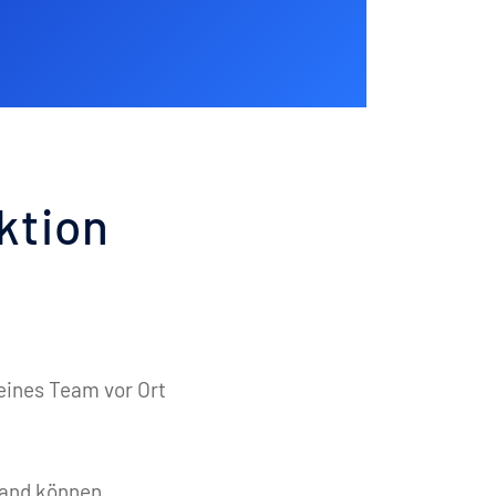
ktion
leines Team vor Ort
wand können