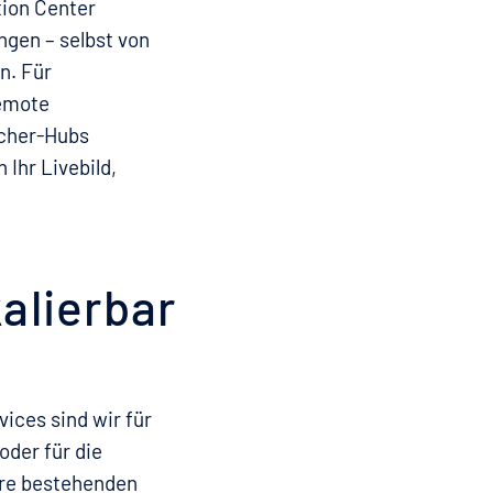
ion Center
ngen – selbst von
n. Für
remote
scher-Hubs
 Ihr Livebild,
alierbar
ices sind wir für
oder für die
hre bestehenden