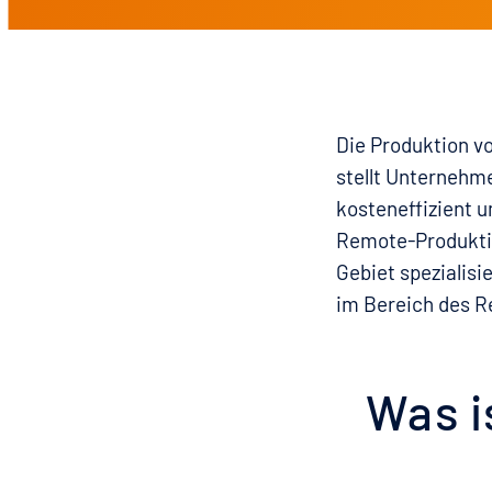
Die Produktion vo
stellt Unternehm
kosteneffizient u
Remote-Produktio
Gebiet spezialis
im Bereich des R
Was i