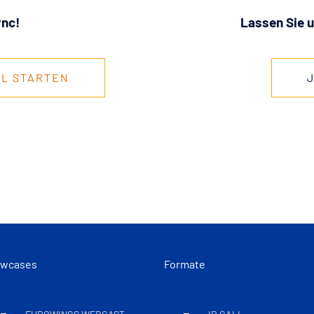
ync!
Lassen Sie u
AL STARTEN
wcases
Formate