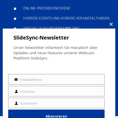
ONLINE-PRESSEKONFERENZ
HYBRIDE EVENTS UND HYBRIDE VERANSTALTUNGEN
VIRTUELLE HAUPTVERSAMMLUNG
Clo
SlideSync-Newsletter
this
Leitfäden
mod
Unser Newsletter informiert Sie monatlich über
Updates und neue Features unserer Webcast-
Plattform SlideSync.
ONLINE-EVENTS ERFOLGREICH STREAMEN
BARRIEREFREIE LIVESTREAMS
E-Mailadresse
E-
DSGVO LIVESTREAMING MIT SLIDESYNC
Mailadresse
Vorname
TOWN HALL: ATTENDEE PACK
Vorname
TOWN HALL Q&A
Nachname
Nachname
Abonnieren