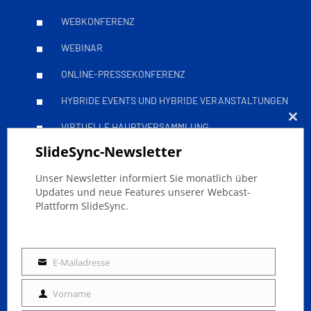
WEBKONFERENZ
WEBINAR
ONLINE-PRESSEKONFERENZ
HYBRIDE EVENTS UND HYBRIDE VERANSTALTUNGEN
VIRTUELLE HAUPTVERSAMMLUNG
Clo
SlideSync-Newsletter
this
Leitfäden
mod
Unser Newsletter informiert Sie monatlich über
Updates und neue Features unserer Webcast-
Plattform SlideSync.
ONLINE-EVENTS ERFOLGREICH STREAMEN
BARRIEREFREIE LIVESTREAMS
E-Mailadresse
E-
DSGVO LIVESTREAMING MIT SLIDESYNC
Mailadresse
Vorname
TOWN HALL: ATTENDEE PACK
Vorname