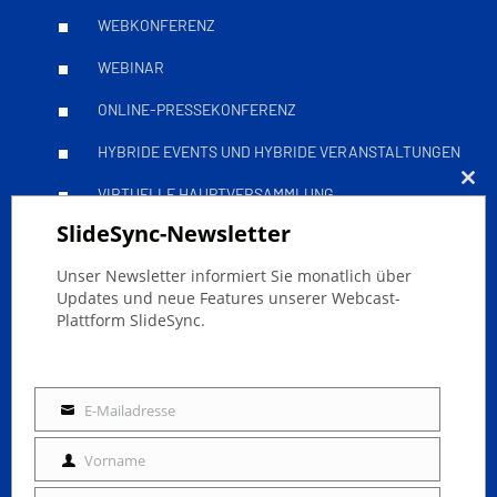
WEBKONFERENZ
WEBINAR
ONLINE-PRESSEKONFERENZ
HYBRIDE EVENTS UND HYBRIDE VERANSTALTUNGEN
VIRTUELLE HAUPTVERSAMMLUNG
Clo
SlideSync-Newsletter
this
Leitfäden
mod
Unser Newsletter informiert Sie monatlich über
Updates und neue Features unserer Webcast-
Plattform SlideSync.
ONLINE-EVENTS ERFOLGREICH STREAMEN
BARRIEREFREIE LIVESTREAMS
E-Mailadresse
E-
DSGVO LIVESTREAMING MIT SLIDESYNC
Mailadresse
Vorname
TOWN HALL: ATTENDEE PACK
Vorname