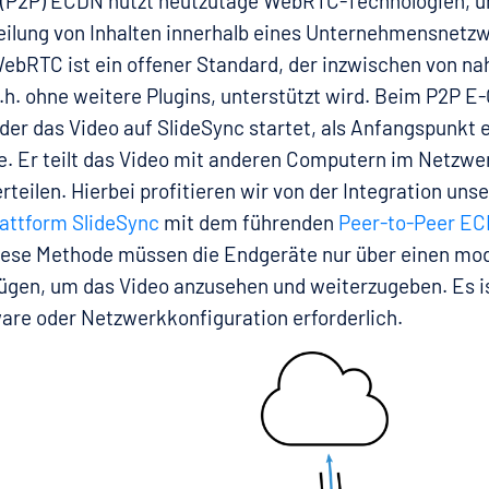
 (P2P) ECDN nutzt heutzutage WebRTC-Technologien, u
eilung von Inhalten innerhalb eines Unternehmensnetz
WebRTC ist ein offener Standard, der inzwischen von na
.h. ohne weitere Plugins, unterstützt wird. Beim P2P E
der das Video auf SlideSync startet, als Anfangspunkt 
e. Er teilt das Video mit anderen Computern im Netzwer
rteilen. Hierbei profitieren wir von der Integration unse
attform SlideSync
mit dem führenden
Peer-to-Peer EC
diese Methode müssen die Endgeräte nur über einen mo
gen, um das Video anzusehen und weiterzugeben. Es is
ware oder Netzwerkkonfiguration erforderlich.