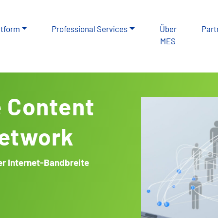
atform
Professional Services
Über
Part
MES
e Content
Network
er Internet-Bandbreite