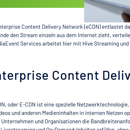
nterprise Content Delivery Network (eCDN) entlastet 
nde den Stream einzeln aus dem Internet zieht, verteil
iaEvent Services arbeitet hier mit Hive Streaming un
nterprise Content Del
N, oder E-CDN ist eine spezielle Netzwerktechnologie,
deos und anderen Medieninhalten in internen Netzen op
 Unternehmen und Organisationen die Bandbreitenanf
Livestreaming und On-Demand-Inhalten erfüllen, ohne 