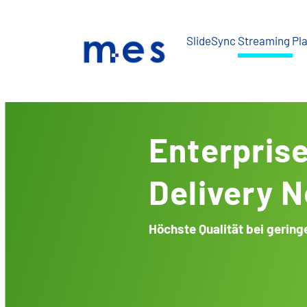
Skip
to
SlideSync Streaming Pl
content
Enterpris
Delivery 
Höchste Qualität bei gering