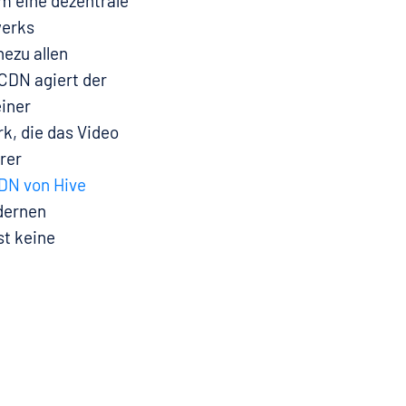
m eine dezentrale
werks
hezu allen
-CDN agiert der
einer
k, die das Video
rer
DN von Hive
dernen
t keine