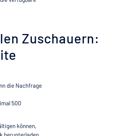
elen Zuschauern:
ite
ann die Nachfrage
ximal 500
ltigen können,
k herunterladen