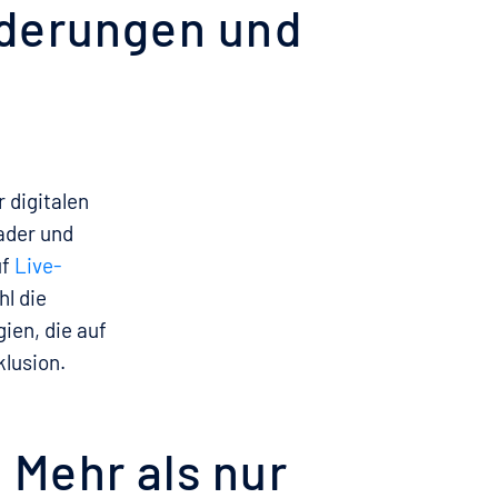
orderungen und
 digitalen
ader und
uf
Live-
l die
ien, die auf
klusion.
 Mehr als nur