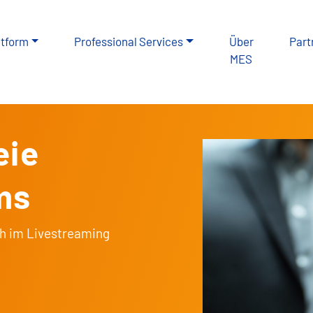
atform
Professional Services
Über
Part
MES
eie
ms
uch im Livestreaming