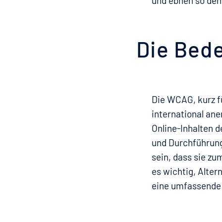
und ebnen so den
Die Bed
Die WCAG, kurz fü
international ane
Online-Inhalten de
und Durchführung
sein, dass sie zu
es wichtig, Alter
eine umfassende 